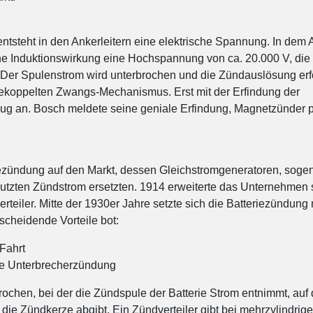
ntsteht in den Ankerleitern eine elektrische Spannung. In dem 
ne Induktionswirkung eine Hochspannung von ca. 20.000 V, die
Der Spulenstrom wird unterbrochen und die Zündauslösung erf
ekoppelten Zwangs-Mechanismus. Erst mit der Erfindung der
zug an. Bosch meldete seine geniale Erfindung, Magnetzünder 
iezündung auf den Markt, dessen Gleichstromgeneratoren, soge
nutzten Zündstrom ersetzten. 1914 erweiterte das Unternehmen 
ler. Mitte der 1930er Jahre setzte sich die Batteriezündung 
tscheidende Vorteile bot:
Fahrt
ste Unterbrecherzündung
chen, bei der die Zündspule der Batterie Strom entnimmt, auf 
die Zündkerze abgibt. Ein Zündverteiler gibt bei mehrzylindrig