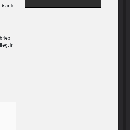
ndspule.
brieb
iegt in