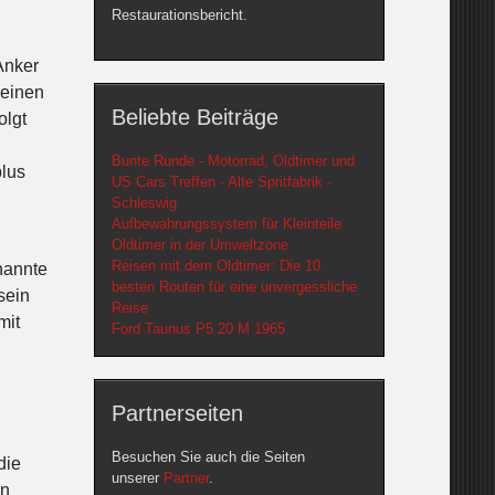
Restaurationsbericht.
Anker
 einen
Beliebte Beiträge
olgt
Bunte Runde - Motorrad, Oldtimer und
plus
US Cars Treffen - Alte Spritfabrik -
Schleswig
Aufbewahrungssystem für Kleinteile
Oldtimer in der Umweltzone
Reisen mit dem Oldtimer: Die 10
nannte
besten Routen für eine unvergessliche
sein
Reise
mit
Ford Taunus P5 20 M 1965
Partnerseiten
Besuchen Sie auch die Seiten
die
unserer
Partner
.
en