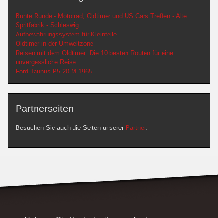
Bunte Runde - Motorrad, Oldtimer und US Cars Treffen - Alte
Spritfabrik - Schleswig
Aufbewahrungssystem für Kleinteile
Oldtimer in der Umweltzone
Reisen mit dem Oldtimer: Die 10 besten Routen für eine
unvergessliche Reise
Ford Taunus P5 20 M 1965
Partnerseiten
Besuchen Sie auch die Seiten unserer
Partner
.